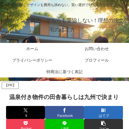
理想の家、デザインも費用も諦めない。賢い選択で叶える注文住宅術。
デザインと費用、どちらも妥協しない！理想の注文住
宅の建て方
ホーム
お問い合わせ
プライバシーポリシー
プロフィール
特商法に基づく表記
【PR】
温泉付き物件の田舎暮らしは九州で決まり
X
Facebook
はてブ
Pocket
LINE
コピー